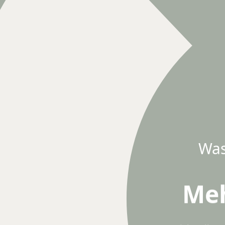
Was
Meh