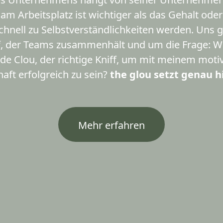
 am Arbeitsplatz ist wichtiger als das Gehalt ode
schnell zu Selbstverständlichkeiten werden. Uns
f, der Teams zusammenhält und um die Frage: Wa
de Clou, der richtige Kniff, um mit meinem moti
aft erfolgreich zu sein?
the glou setzt genau h
Mehr erfahren