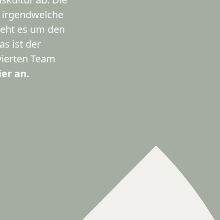
r irgendwelche
 geht es um den
s ist der
vierten Team
ier an.