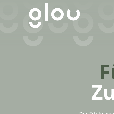
F
Z
Der Erfolg ei