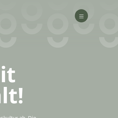
it
t!
kultur ab. Die