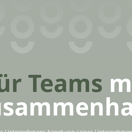
ür Teams
m
usammenhal
nes Unternehmens hängt von seiner Unternehmens