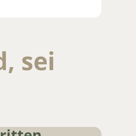
d, sei
.
ritten