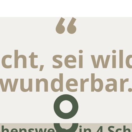
cht, sei wil
wunderbar
hensweise in 4 Sch